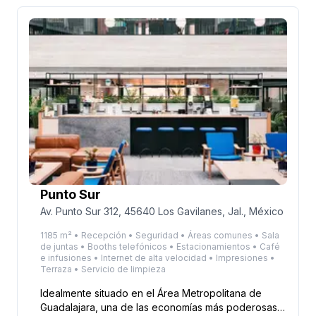
profesionales de ideas afines en espacios de
coworking bien iluminados. Además, evítese el
estrés del traslado a casa con estacionamiento en el
lugar, espacio para guardar bicicletas y varias
opciones de servicios de autobús y tranvía
cercanos.
Punto Sur
Av. Punto Sur 312, 45640 Los Gavilanes, Jal., México
1185 m² • Recepción • Seguridad • Áreas comunes • Sala
de juntas • Booths telefónicos • Estacionamientos • Café
e infusiones • Internet de alta velocidad • Impresiones •
Terraza • Servicio de limpieza
Idealmente situado en el Área Metropolitana de
Guadalajara, una de las economías más poderosas