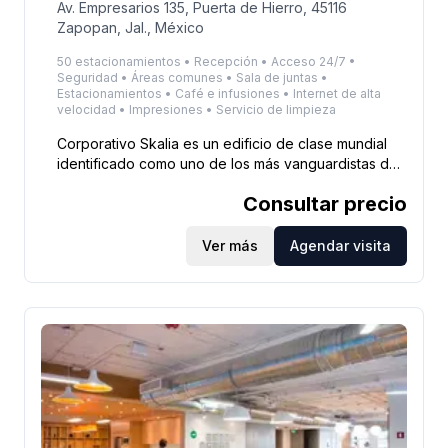
Av. Empresarios 135, Puerta de Hierro, 45116
Zapopan, Jal., México
50 estacionamientos • Recepción • Acceso 24/7 •
Seguridad • Áreas comunes • Sala de juntas •
Estacionamientos • Café e infusiones • Internet de alta
velocidad • Impresiones • Servicio de limpieza
Corporativo Skalia es un edificio de clase mundial
identificado como uno de los más vanguardistas de
la ciudad, tanto por su arquitectura como por su
Consultar precio
eficiencia, seguridad y tecnología que cuenta con
una magnifica ubicación en el corredor financiero
de Puerta de Hierro, la nueva zona de negocios de
Ver más
Agendar visita
la zona metropolitana de Guadalajara. En estas
oficinas equipadas y amuebladas trabajarás en un
ambiente de tranquilidad y elegancia en espacios
decorados y amueblados de manera moderna y
funcional, además de la comodidad y la eficiencia
obtenidas por un calificado staff de servicio y
características tecnológicas de vanguardia.