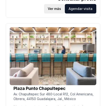
el corazón de la zona financiera de Guadalajara.
Torre Américas 1500 es un edificio vanguardista que
Ver más
Agendar visita
está diseñado y construido bajo estándares
internacionales de calidad y funcionalidad, en el
cual se fusionan el arte, la tecnología y la conciencia
ecológica; cuenta con la Certificación LEED Oro por
parte del U.S. Green Building Council (USGBC). Así
mismo, la torre tiene helipuerto, sky-pool, fitness
center ejecutivo, áreas comerciales en planta baja y
en los primeros siete niveles de la torre, se
encuentra un hotel ejecutivo. Adicionalmente, la
zona cuenta con magníficas vialidades que evitan el
congestionamiento.
Plaza Punto Chapultepec
Av. Chapultepec Sur 480-Local R12, Col Americana,
Obrera, 44150 Guadalajara, Jal., México