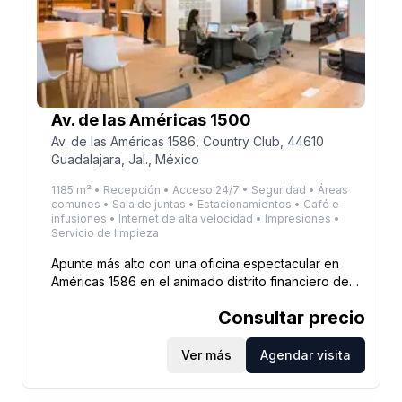
Av. de las Américas 1500
Av. de las Américas 1586, Country Club, 44610
Guadalajara, Jal., México
1185 m² • Recepción • Acceso 24/7 • Seguridad • Áreas
comunes • Sala de juntas • Estacionamientos • Café e
infusiones • Internet de alta velocidad • Impresiones •
Servicio de limpieza
Apunte más alto con una oficina espectacular en
Américas 1586 en el animado distrito financiero de
Guadalajara. Trabaje de manera productiva en los
Consultar precio
espacios contemporáneos de un edificio con
exterior de espejo y disfrute de sus hermosos
alrededores con vista hacia las exuberantes calles
Ver más
Agendar visita
del Guadalajara Country Club. Intercambie ideas en
salas de juntas totalmente equipadas y colabore con