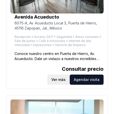
Avenida Acueducto
6075-A, Av. Acueducto Local 3, Puerta de Hierro,
45116 Zapopan, Jal., México
Recepción • Acceso 24/7 • Seguridad • Áreas comunes •
Sala de juntas • Café e infusiones • Internet de alta
velocidad • Impresiones • Servicio de limpieza
Conoce nuestro centro en Puerta de Hierro, Av.
Acueducto. Dale un vistazo a nuestros increíbles
espacios y contrata ahora.
Consultar precio
Ver más
Agendar visita