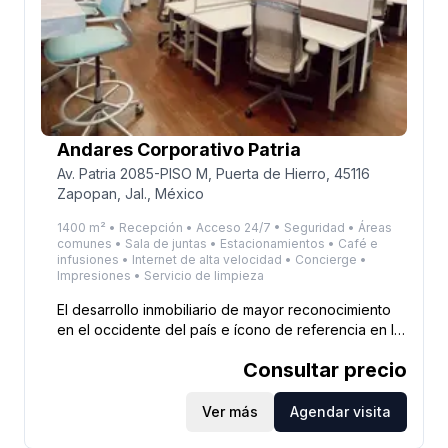
Andares Corporativo Patria
Av. Patria 2085-PISO M, Puerta de Hierro, 45116
Zapopan, Jal., México
1400 m² • Recepción • Acceso 24/7 • Seguridad • Áreas
comunes • Sala de juntas • Estacionamientos • Café e
infusiones • Internet de alta velocidad • Concierge •
Impresiones • Servicio de limpieza
El desarrollo inmobiliario de mayor reconocimiento
en el occidente del país e ícono de referencia en la
ciudad, Andares Corporativo Patria, que a su vez
Consultar precio
forma parte de Plaza Andares. Andares Corporativo
Patria permite a los usuarios la posibilidad de
trabajar, vivir y convivir dentro de un mismo
Ver más
Agendar visita
desarrollo, al contar con una gran variedad de áreas