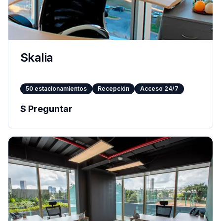
Skalia
50
estacionamientos
Recepción
Acceso 24/7
$
Preguntar