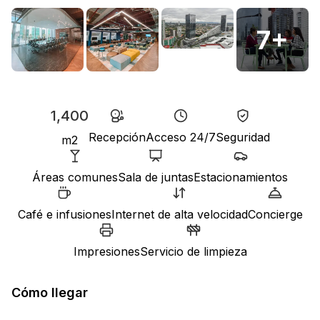
7
+
1,400
Recepción
Acceso 24/7
Seguridad
m2
Áreas comunes
Sala de juntas
Estacionamientos
Café e infusiones
Internet de alta velocidad
Concierge
Impresiones
Servicio de limpieza
Cómo llegar