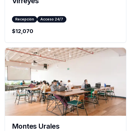
Virreyes
Recepción
Acceso 24/7
$
12,070
Montes Urales