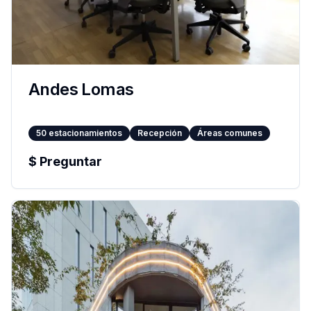
Andes Lomas
50
estacionamientos
Recepción
Áreas comunes
$
Preguntar