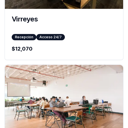
Virreyes
Recepción
Acceso 24/7
$
12,070