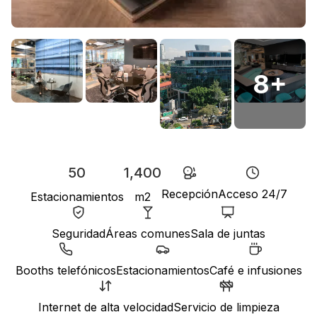
8
+
50
1,400
Recepción
Acceso 24/7
Estacionamientos
m2
Seguridad
Áreas comunes
Sala de juntas
Booths telefónicos
Estacionamientos
Café e infusiones
Internet de alta velocidad
Servicio de limpieza