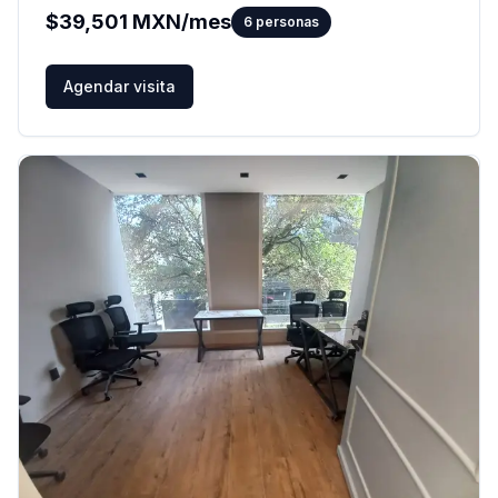
$
39,501
MXN/mes
6
personas
Agendar visita