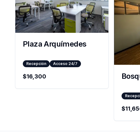
Plaza Arquímedes
Recepción
Acceso 24/7
Bosqu
$
16,300
Recepc
$
11,6