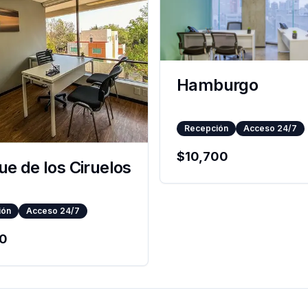
Hamburgo
Recepción
Acceso 24/7
$
10,700
e de los Ciruelos
ión
Acceso 24/7
50