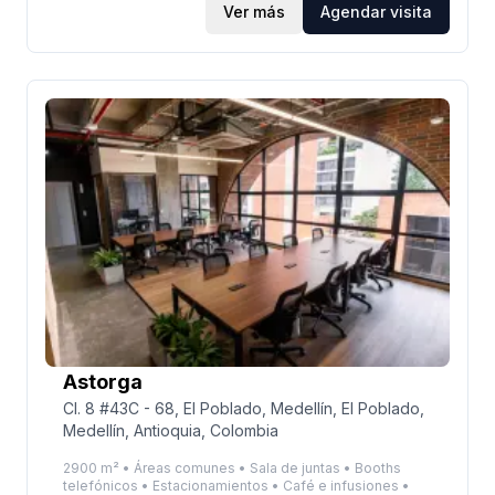
sede alberga una comunidad con más de 325
Ver más
Agendar visita
puestos de trabajo. Disfruta de una ubicación
inmejorable, con excelentes opciones de transporte
público y acceso peatonal a supermercados,
bancos, restaurantes, y centros de salud. Aquí
encontrarás un espacio tranquilo y cómodo,
perfecto para concentrarte y llevar adelante tus
proyectos. ¡Te esperamos!
Astorga
Cl. 8 #43C - 68, El Poblado, Medellín, El Poblado,
Medellín, Antioquia, Colombia
2900 m² • Áreas comunes • Sala de juntas • Booths
telefónicos • Estacionamientos • Café e infusiones •