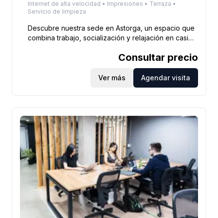
Internet de alta velocidad • Impresiones • Terraza •
Servicio de limpieza
Descubre nuestra sede en Astorga, un espacio que
combina trabajo, socialización y relajación en casi
2.900 metros cuadrados. Disfruta de una
Consultar precio
espectacular terraza al aire libre con vistas
panorámicas y un entorno natural único. Ubicada en
una zona de fácil acceso, a pocas cuadras del
Ver más
Agendar visita
metro, rodeada de parques y la exclusiva Milla de
Oro. Con un ambiente dinámico y una variada oferta
gastronómica cercana, Astorga te ofrece el
equilibrio perfecto entre profesionalismo y un
entorno excitante.