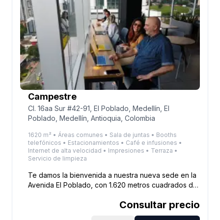
la colaboración, ideales para cualquier tipo de
trabajo.
Campestre
Cl. 16aa Sur #42-91, El Poblado, Medellín, El
Poblado, Medellín, Antioquia, Colombia
1620 m² • Áreas comunes • Sala de juntas • Booths
telefónicos • Estacionamientos • Café e infusiones •
Internet de alta velocidad • Impresiones • Terraza •
Servicio de limpieza
Te damos la bienvenida a nuestra nueva sede en la
Avenida El Poblado, con 1.620 metros cuadrados de
espacios diseñados para potenciar tu productividad.
Consultar precio
Ubicada a solo una cuadra del Club Campestre y
frente a la Cámara de Comercio de Medellín, esta