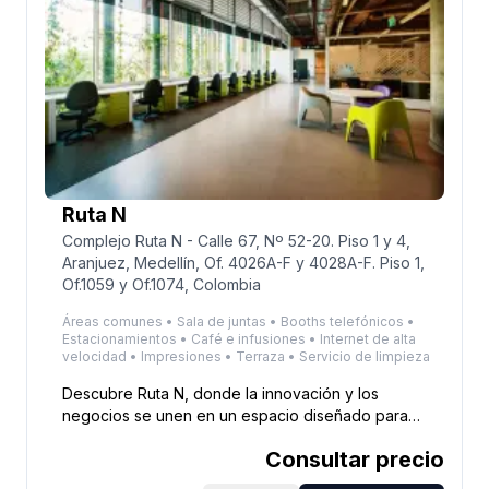
Ruta N
Complejo Ruta N - Calle 67, Nº 52-20. Piso 1 y 4,
Aranjuez, Medellín, Of. 4026A-F y 4028A-F. Piso 1,
Of.1059 y Of.1074, Colombia
Áreas comunes • Sala de juntas • Booths telefónicos •
Estacionamientos • Café e infusiones • Internet de alta
velocidad • Impresiones • Terraza • Servicio de limpieza
Descubre Ruta N, donde la innovación y los
negocios se unen en un espacio diseñado para
impulsar tu crecimiento. Ubicada en el centro de
Consultar precio
innovación de Medellín, esta sede ofrece acceso a
tecnología de vanguardia y una infraestructura de