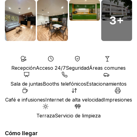
3
+
Recepción
Acceso 24/7
Seguridad
Áreas comunes
Sala de juntas
Booths telefónicos
Estacionamientos
Café e infusiones
Internet de alta velocidad
Impresiones
Terraza
Servicio de limpieza
Cómo llegar