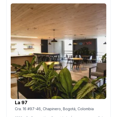
Convenientemente ubicado a 10 minutos en auto del
aeropuerto El Dorado y rodeado de varios hoteles
de lujo, esta ubicación es ideal para mantenerse
productivo entre viajes de negocios o entretener a
clientes de fuera de la ciudad. En el corazón del
Connecta Business Center y muy cerca del primer
centro de servicios de Amazon en Colombia,
establecer contactos nunca ha sido tan fácil.
La 97
Cra. 16 #97-46, Chapinero, Bogotá, Colombia