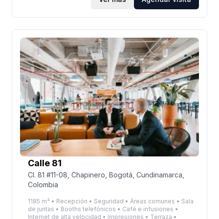
salones, organice una lluvia de ideas en nuestras
salas de conferencias colaborativas o finalice su
próxima estrategia en una tranquila oficina privada.
Viajar diariamente es fácil con los autobuses AK 11 y
AC 82 en la Carrera 11 a solo dos minutos a pie. El
área circundante es un punto de contacto para los
visionarios culinarios y del diseño, lo que la
convierte en una transición perfecta del trabajo al
juego. Después del trabajo, celebre las victorias del
equipo en la cervecería artesanal Statua Rota o
disfrute de un almuerzo con los clientes en el
favorito local, Abasto. Además, la proximidad al
Distrito Central de Negocios de Bogotá le ayuda a
ampliar su red de forma natural. Si está listo para
llevar su negocio al siguiente nivel, instale su oficina
en Calle 81 #11-08 hoy.
Calle 81
Cl. 81 #11-08, Chapinero, Bogotá, Cundinamarca,
Colombia
1185 m² • Recepción • Seguridad • Áreas comunes • Sala
de juntas • Booths telefónicos • Café e infusiones •
Internet de alta velocidad • Impresiones • Terraza •