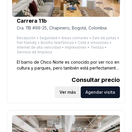
Carrera 11b
Cra. 11B #99-25, Chapinero, Bogotá, Colombia
Recepción • Seguridad • Áreas comunes • Sala de juntas •
Pet friendly • Booths telefónicos • Café e infusiones •
Internet de alta velocidad • Impresiones • Terraza •
Servicio de limpieza
El barrio de Chico Norte es conocido por ser rico en
cultura y parques, pero también está perfectamente
ubicado para oficinas de coworking. Puedes
Consultar precio
acceder a este edificio a pie, en bicicleta o en
automóvil, y estos dos últimos se almacenan de
forma segura en áreas dedicadas en el sitio. En la
Ver más
Agendar visita
Calle 100 y cerca de la hermosa zona del Parque
93, esta ubicación se distribuye en siete pisos en
una zona empresarial que también atrae a empresas
establecidas. Con mucho carácter, este edificio está
cerca de la famosa cafetería Juan Valdez de
Colombia, así como de Crepes and Waffles para