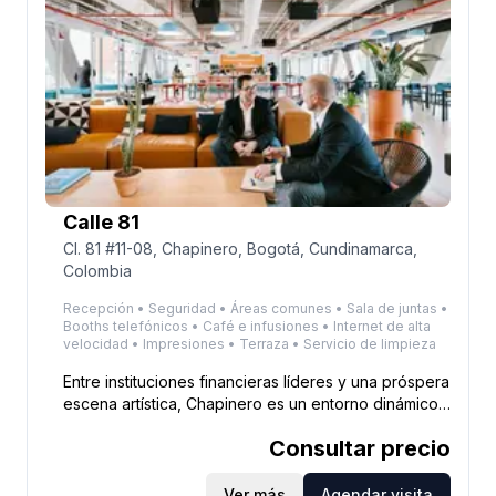
esas reuniones matutinas. ¿Tiene clientes o
miembros del equipo que vienen de fuera de la
ciudad? Los alrededores de este local en la Calle
100 también albergan cadenas hoteleras que
atienden al creciente número de viajeros de
negocios de la capital. Únase a la creciente
comunidad de Bogotá y eche raíces sólidas en esta
ubicación ganadora.
Calle 81
Cl. 81 #11-08, Chapinero, Bogotá, Cundinamarca,
Colombia
Recepción • Seguridad • Áreas comunes • Sala de juntas •
Booths telefónicos • Café e infusiones • Internet de alta
velocidad • Impresiones • Terraza • Servicio de limpieza
Entre instituciones financieras líderes y una próspera
escena artística, Chapinero es un entorno dinámico
para hacer crecer su negocio, y nuestro espacio de
Consultar precio
oficinas en la Calle 81 tiene todo lo que necesita
para lograr sus objetivos laborales. Conéctese con
compañeros de trabajo en nuestros ingeniosos
Ver más
Agendar visita