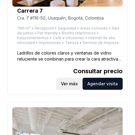
en Calle 81 #11-08 hoy.
Carrera 7
Cra. 7 #116-50, Usaquén, Bogotá, Colombia
1185 m² • Recepción • Seguridad • Áreas comunes • Sala
de juntas • Pet friendly • Booths telefónicos •
Estacionamientos • Café e infusiones • Internet de alta
velocidad • Impresiones • Terraza • Servicio de limpieza
Ladrillos de colores claros y ventanas de vidrio
reluciente se combinan para crear la cara atractiva
de este espacio de oficinas de seis pisos en
Consultar precio
Usaquén. Ubicado en el vibrante centro de
negocios del norte de Bogotá, este espacio lo ubica
entre empresas como Samsung, Bank of America,
Ver más
Agendar visita
SAP, P&G y Korn Ferry, y da la bienvenida a
empresas de todos los tamaños y de cualquier
industria. Su conveniencia es innegable. La mayoría
conduce o toma el autobús por la 7, pero si le gusta
andar en bicicleta, también hay almacenamiento en
el lugar.