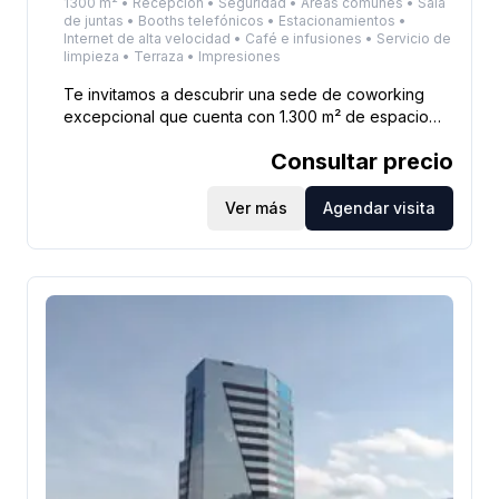
1300 m² • Recepción • Seguridad • Áreas comunes • Sala
de juntas • Booths telefónicos • Estacionamientos •
Internet de alta velocidad • Café e infusiones • Servicio de
limpieza • Terraza • Impresiones
Te invitamos a descubrir una sede de coworking
excepcional que cuenta con 1.300 m² de espacio
lleno de acción y oportunidades. Aquí,
Consultar precio
emprendedores y empresas se encuentran para
crecer y desarrollar sus ideas en un entorno
inspirador. Nuestra ubicación en Chicó, considerado
Ver más
Agendar visita
el mejor barrio de Bogotá, te brinda un entorno
vibrante y propicio para la generación de grandes
alianzas. En las inmediaciones encontrarás una gran
oferta gastronómica, desde restaurantes de
renombre hasta acogedores cafés. También tendrás
la comodidad de contar con hoteles cercanos para
aquellos momentos en los que necesites
alojamiento. Te invitamos a disfrutar de todos estos
servicios y aprovechar al máximo la ubicación
privilegiada que ofrecemos.