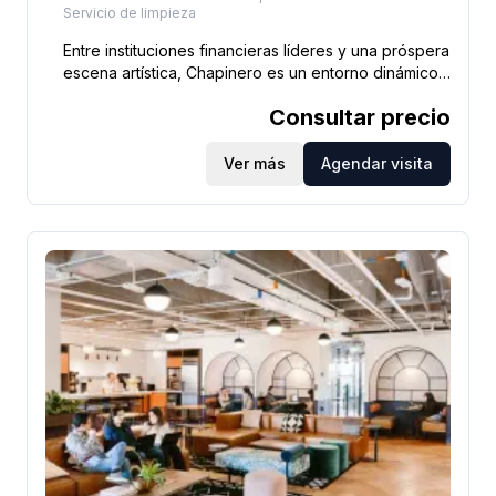
Servicio de limpieza
Entre instituciones financieras líderes y una próspera
escena artística, Chapinero es un entorno dinámico
para hacer crecer su negocio, y nuestro espacio de
Consultar precio
oficinas en la Calle 81 tiene todo lo que necesita
para lograr sus objetivos laborales. Conéctese con
compañeros de trabajo en nuestros ingeniosos
Ver más
Agendar visita
salones, organice una lluvia de ideas en nuestras
salas de conferencias colaborativas o finalice su
próxima estrategia en una tranquila oficina privada.
Viajar diariamente es fácil con los autobuses AK 11 y
AC 82 en la Carrera 11 a solo dos minutos a pie. El
área circundante es un punto de contacto para los
visionarios culinarios y del diseño, lo que la
convierte en una transición perfecta del trabajo al
juego. Después del trabajo, celebre las victorias del
equipo en la cervecería artesanal Statua Rota o
disfrute de un almuerzo con los clientes en el
favorito local, Abasto. Además, la proximidad al
Distrito Central de Negocios de Bogotá le ayuda a
ampliar su red de forma natural. Si está listo para
llevar su negocio al siguiente nivel, instale su oficina