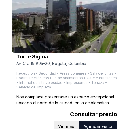
Torre Sigma
Av. Cra 19 #95-20, Bogotá, Colombia
Recepción • Seguridad • Áreas comunes • Sala de juntas •
Booths telefónicos • Estacionamientos • Café e infusiones
• Internet de alta velocidad • Impresiones • Terraza •
Servicio de limpieza
Nos complace presentarte un espacio excepcional
ubicado al norte de la ciudad, en la emblemática
Torre Sigma, galardonada con el premio
Consultar precio
Panamericano de Arquitectura. Esta ubicación
privilegiada es el lugar ideal para empresas que
buscan crecer y desarrollar sus ideas en un entorno
Ver más
Agendar visita