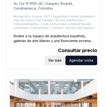
Av. Cra 19 #100-45, Usaquén, Bogotá,
Cundinamarca, Colombia
Recepción • Acceso 24/7 • Seguridad • Áreas comunes •
Sala de juntas • Pet friendly • Booths telefónicos •
Estacionamientos • Café e infusiones • Internet de alta
velocidad • Impresiones • Terraza • Servicio de limpieza
Rodee a su equipo de arquitectura española,
galerías de arte líderes y una floreciente escena
empresarial en este espacio de oficinas en
Consultar precio
Usaquén, cerca del Country Club De Bogotá. Este
espacio de trabajo de tres pisos está diseñado para
enfatizar el equilibrio entre concentración y
Ver más
Agendar visita
creatividad, ofreciendo salones colaborativos,
oficinas privadas y cómodas salas de conferencias.
Viajar diariamente es sencillo con los autobuses de
las estaciones Transmilenio Prado y AC 127-Kr 54A a
poca distancia. Para tomar una dosis de sol, pasee
por los terrenos del Country Club con un compañero
de trabajo o disfrute de un almuerzo casero en La
Arepita De Medellín. Después del trabajo, diríjase al
Multicentro Usaquén para disfrutar de sus animadas