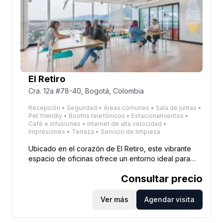
El Retiro
Cra. 12a #78-40, Bogotá, Colombia
Recepción • Seguridad • Áreas comunes • Sala de juntas •
Pet friendly • Booths telefónicos • Estacionamientos •
Café e infusiones • Internet de alta velocidad •
Impresiones • Terraza • Servicio de limpieza
Ubicado en el corazón de El Retiro, este vibrante
espacio de oficinas ofrece un entorno ideal para
profesionales y equipos de todos los tamaños. Con
Consultar precio
salones colaborativos, modernas salas de
conferencias y oficinas privadas, fomenta la
creatividad y el crecimiento. Su excelente ubicación
Ver más
Agendar visita
facilita el acceso en TransMilenio y ofrece una gran
variedad de opciones gastronómicas y recreativas a