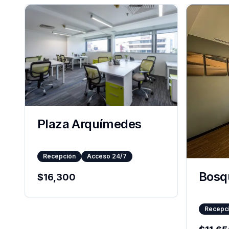
Plaza Arquímedes
Recepción
Acceso 24/7
Bosqu
$
16,300
Recepc