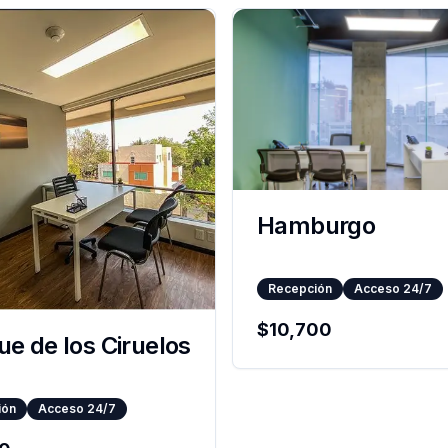
Hamburgo
Recepción
Acceso 24/7
$
10,700
e de los Ciruelos
ión
Acceso 24/7