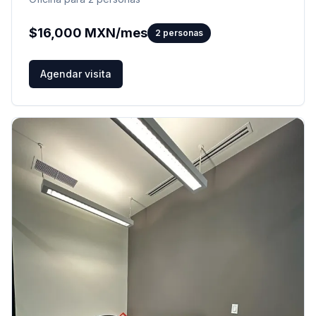
$
16,000
MXN/mes
2
personas
Agendar visita