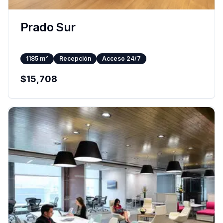
Prado Sur
1185
m²
Recepción
Acceso 24/7
$
15,708