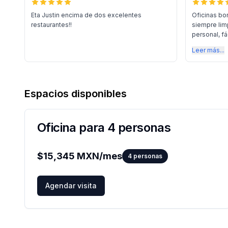
Eta Justin encima de dos excelentes
Oficinas bo
restaurantes!!
siempre lim
personal, fác
Leer más...
Espacios disponibles
Oficina para 4 personas
$
15,345
MXN/mes
4
personas
Agendar visita