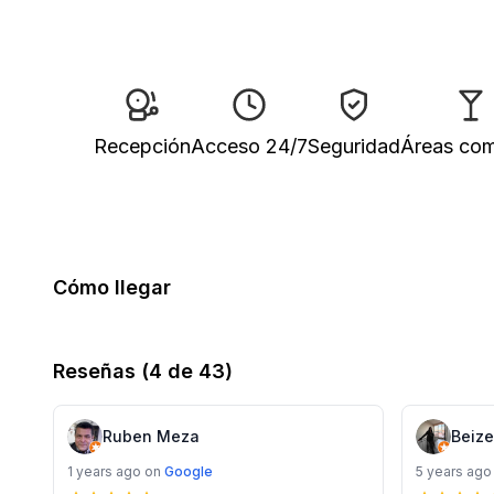
Recepción
Acceso 24/7
Seguridad
Áreas co
Cómo llegar
Reseñas
(4 de 43)
Ruben Meza
Beize
1 years ago
on
Google
5 years ago