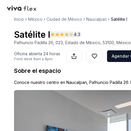
VivaFlex
Inicio
México
Ciudad de México
Naucalpan
Satélite I
Satélite I
4.3
Pafnuncio Padilla 26, 023, Estado de México, 53100, México
Oficina abierta
24 horas
Agendar v
Front desk
8am a 8pm
Sobre el espacio
Conoce nuestro centro en Naucalpan, Pafnuncio Padilla 26. D