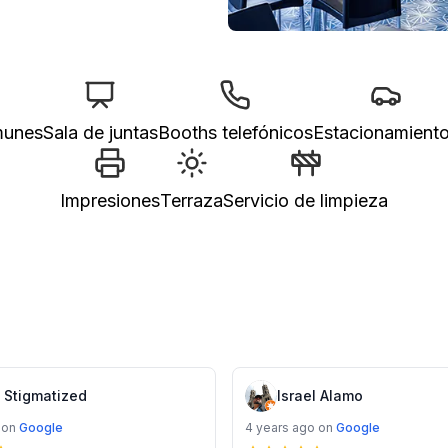
munes
Sala de juntas
Booths telefónicos
Estacionamient
Impresiones
Terraza
Servicio de limpieza
 Stigmatized
Israel Alamo
on
Google
4 years ago
on
Google