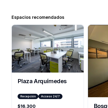
Espacios recomendados
Plaza Arquímedes
Recepción
Acceso 24/7
Bosqu
$
16,300