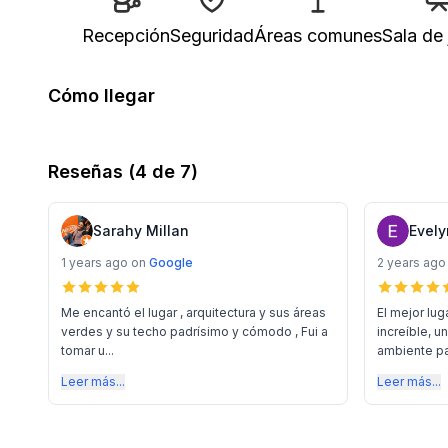
Recepción
Seguridad
Áreas comunes
Sala de 
Cómo llegar
Reseñas
(4 de 7)
Sarahy Millan
Evely
1 years ago
on
Google
2 years ago
Me encantó el lugar , arquitectura y sus áreas
El mejor lug
verdes y su techo padrísimo y cómodo , Fui a
increíble, u
tomar u...
ambiente pad
Leer más...
Leer más...