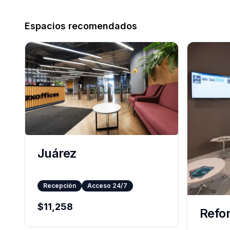
Espacios recomendados
Juárez
Recepción
Acceso 24/7
$
11,258
Refo