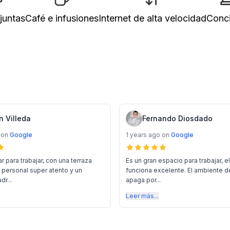
juntas
Café e infusiones
Internet de alta velocidad
Conc
n Villeda
Fernando Diosdado
on
Google
1 years ago
on
Google
ar para trabajar, con una terraza
Es un gran espacio para trabajar, el
n personal super atento y un
funciona excelente. El ambiente 
r...
apaga por...
Leer más...