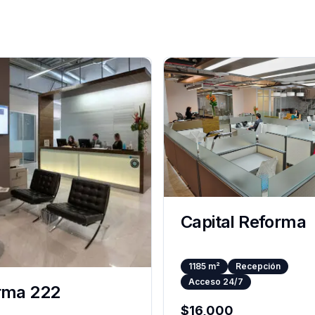
Capital Reforma
1185
m²
Recepción
Acceso 24/7
rma 222
$
16,000