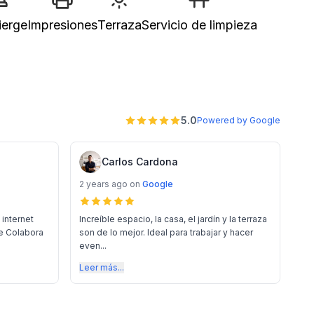
ierge
Impresiones
Terraza
Servicio de limpieza
5.0
Powered by Google
Carlos Cardona
2 years ago
on
Google
 internet
Increíble espacio, la casa, el jardín y la terraza
de Colabora
son de lo mejor. Ideal para trabajar y hacer
even...
Leer más...