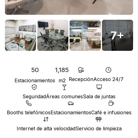
7
+
50
1,185
Recepción
Acceso 24/7
Estacionamientos
m2
Seguridad
Áreas comunes
Sala de juntas
Booths telefónicos
Estacionamientos
Café e infusiones
Internet de alta velocidad
Servicio de limpieza