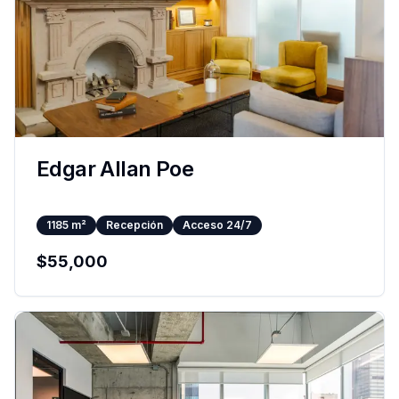
Edgar Allan Poe
1185
m²
Recepción
Acceso 24/7
$
55,000