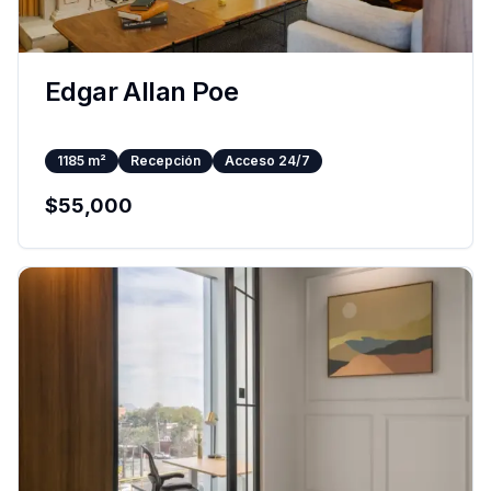
Edgar Allan Poe
1185
m²
Recepción
Acceso 24/7
$
55,000