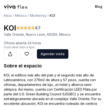
Blog
VivaFlex
Inicio
México
Monterrey
KOI
KOI
4.7
Valle Oriente, Nuevo León, 66269, México
Oficina abierta
24 horas
Front desk
9am a 5pm
Agendar visita
Sobre el espacio
KOI, el edificio más alto del país y el segundo más alto de
Latinoamérica, con 276m2 de altura y 57 pisos, cuenta con
oficinas, departamentos de lujo, un hotel y alberca semi-
olímpica. Así mismo, cuenta con Certificación LEED Plata por
parte del U.S. Green Building Council (USGBC) y se encuentra
estratégicamente ubicada en el complejo Valle Oriente. Por su
excelente ubicación, KOI se encuentra rodeado de centros