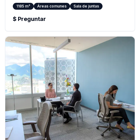
1185
m²
Áreas comunes
Sala de juntas
$
Preguntar