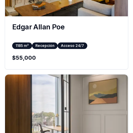
Edgar Allan Poe
1185
m²
Recepción
Acceso 24/7
$
55,000