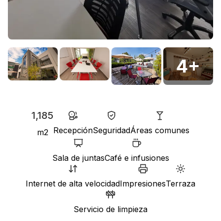
4
+
1,185
Recepción
Seguridad
Áreas comunes
m2
Sala de juntas
Café e infusiones
Internet de alta velocidad
Impresiones
Terraza
Servicio de limpieza