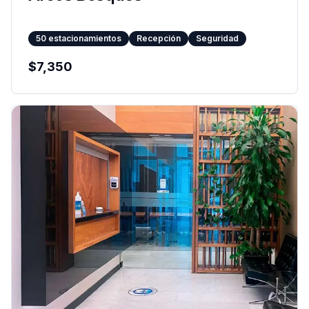
50
estacionamientos
Recepción
Seguridad
$
7,350