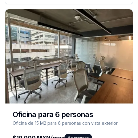
Oficina para 6 personas
Oficina de 15 M2 para 6 personas con vista exterior
$
19,000
MXN/mes
6
personas