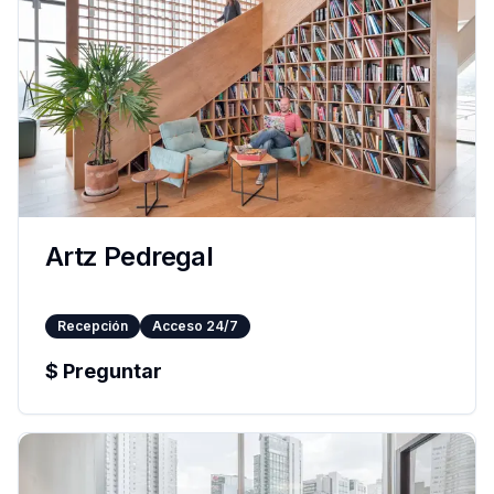
Artz Pedregal
Recepción
Acceso 24/7
$
Preguntar