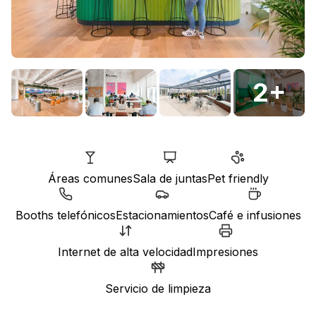
2
+
Áreas comunes
Sala de juntas
Pet friendly
Booths telefónicos
Estacionamientos
Café e infusiones
Internet de alta velocidad
Impresiones
Servicio de limpieza