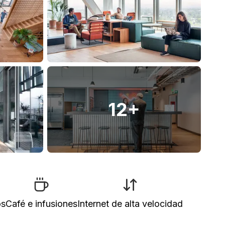
12
+
os
Café e infusiones
Internet de alta velocidad