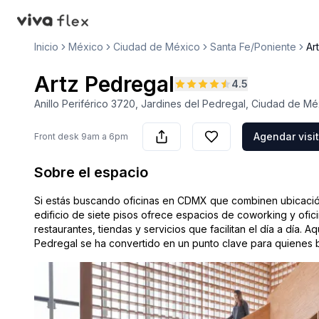
VivaFlex
Inicio
México
Ciudad de México
Santa Fe/Poniente
Ar
Artz Pedregal
4.5
Anillo Periférico 3720, Jardines del Pedregal, Ciudad de M
Agendar visi
Front desk
9am a 6pm
Sobre el espacio
Si estás buscando oficinas en CDMX que combinen ubicación,
edificio de siete pisos ofrece espacios de coworking y ofi
restaurantes, tiendas y servicios que facilitan el día a día
Pedregal se ha convertido en un punto clave para quienes