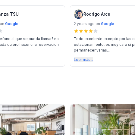
anza TSU
Rodrigo Arce
on
Google
2 years ago
on
Google
lefono al que se pueda llamar? no
Todo excelente excepto por las 
mada quiero hacer una reservacion
estacionamiento, es muy caro si 
permanecer varias...
Leer más...