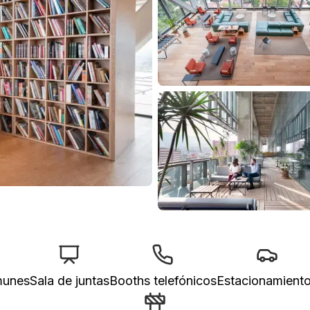
munes
Sala de juntas
Booths telefónicos
Estacionamient