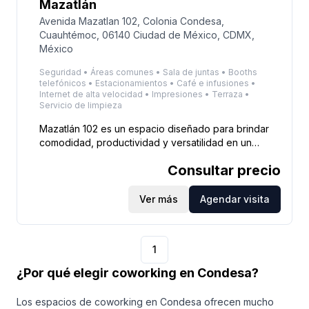
Mazatlán
Avenida Mazatlan 102, Colonia Condesa,
Cuauhtémoc, 06140 Ciudad de México, CDMX,
México
Seguridad • Áreas comunes • Sala de juntas • Booths
telefónicos • Estacionamientos • Café e infusiones •
Internet de alta velocidad • Impresiones • Terraza •
Servicio de limpieza
Mazatlán 102 es un espacio diseñado para brindar
comodidad, productividad y versatilidad en un
entorno único. Con tres niveles que incluyen once
Consultar precio
oficinas privadas, dos salas de juntas para 8 y 9
personas, y terrazas ideales para eventos,
reuniones y celebraciones corporativas, es el lugar
Ver más
Agendar visita
perfecto para trabajar y conectar. Además, podrás
disfrutar de nuestras amenidades wellness, como
tina de hielo, sauna y jacuzzi, logrando el equilibrio
1
ideal entre bienestar y productividad.
¿Por qué elegir coworking en Condesa?
Los espacios de coworking en Condesa ofrecen mucho