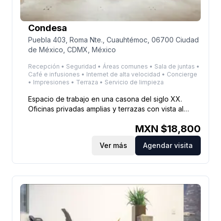
Condesa
Puebla 403, Roma Nte., Cuauhtémoc, 06700 Ciudad
de México, CDMX, México
Recepción • Seguridad • Áreas comunes • Sala de juntas •
Café e infusiones • Internet de alta velocidad • Concierge
• Impresiones • Terraza • Servicio de limpieza
Espacio de trabajo en una casona del siglo XX.
Oficinas privadas amplias y terrazas con vista al
Castillo de Chapultepec en un barrio céntrico y
MXN $
18,800
cultural; cercano a Reforma, Avenida Chapultepec y
el Bosque de Chapultepec.
Ver más
Agendar visita