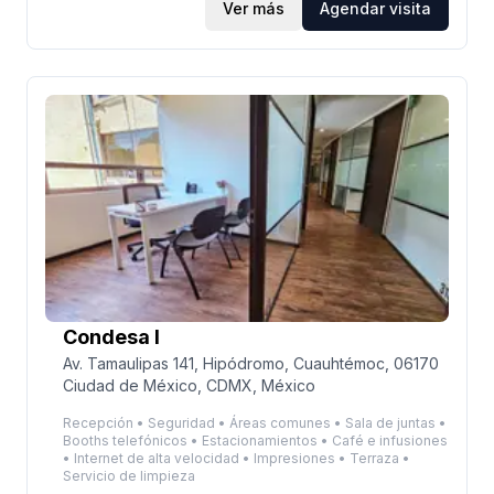
Ver más
Agendar visita
Condesa I
Av. Tamaulipas 141, Hipódromo, Cuauhtémoc, 06170
Ciudad de México, CDMX, México
Recepción • Seguridad • Áreas comunes • Sala de juntas •
Booths telefónicos • Estacionamientos • Café e infusiones
• Internet de alta velocidad • Impresiones • Terraza •
Servicio de limpieza