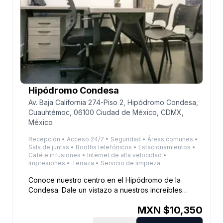
Hipódromo Condesa
Av. Baja California 274-Piso 2, Hipódromo Condesa,
Cuauhtémoc, 06100 Ciudad de México, CDMX,
México
Recepción • Acceso 24/7 • Seguridad • Áreas comunes •
Sala de juntas • Booths telefónicos • Estacionamientos •
Café e infusiones • Internet de alta velocidad •
Impresiones • Terraza • Servicio de limpieza
Conoce nuestro centro en el Hipódromo de la
Condesa. Dale un vistazo a nuestros increíbles
espacios y contrata ahora.
MXN $
10,350