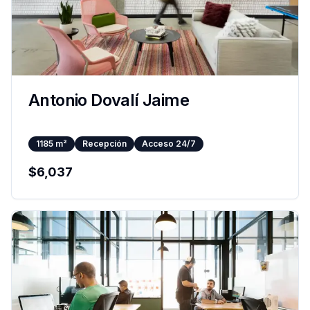
Antonio Dovalí Jaime
1185
m²
Recepción
Acceso 24/7
$
6,037