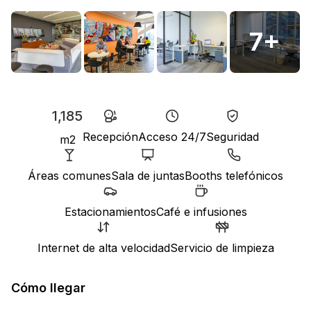
7
+
1,185
Recepción
Acceso 24/7
Seguridad
m2
Áreas comunes
Sala de juntas
Booths telefónicos
Estacionamientos
Café e infusiones
Internet de alta velocidad
Servicio de limpieza
Cómo llegar