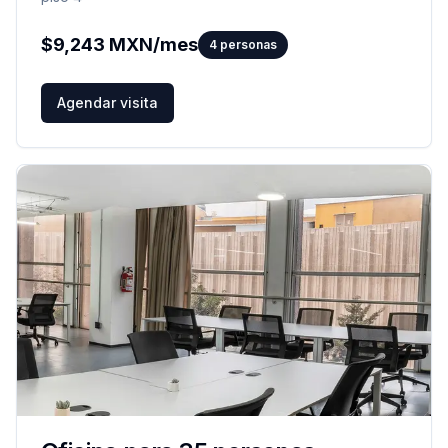
$
9,243
MXN/mes
4
personas
Agendar visita