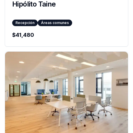
Hipólito Taine
Recepción
Áreas comunes
$
41,480