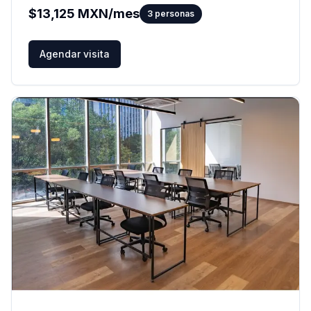
$
13,125
MXN/mes
3
personas
Agendar visita